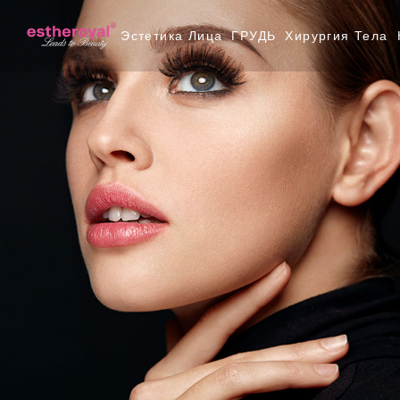
Хирургия миндалевидного глаза
Грудной имплантат
Преображение Мамо
Эстетика Лица
ГРУДЬ
Хирургия Тела
Ринопластика
Подтяжка груди
Vaser
Хирургия век
Увеличение груди
Подтяжка живота (А
Хирургия миндалевидного глаза
Грудной имплантат
Преображение Ма
Отопластикаа – хирургия выдающегося уха
Уменьшение груди
Брахиопластика
Ринопластика
Подтяжка груди
Vaser
Эстетическая хирургия подбородка
Асимметрия груди и восстановлен
Подтяжка бедер
Хирургия век
Увеличение груди
Подтяжка живота 
Эндоскопическая подтяжка бровей
Гинекомастия
BBL
Отопластикаа – хирургия выдающегося уха
Уменьшение груди
Брахиопластика
Кантопластика (хирургия кошачьего глаза)
Вагинопластика
Эстетическая хирургия подбородка
Асимметрия груди и восст
Подтяжка бедер
Эндоскопическая подтяжка средней зоны лица
Лабиапластика
Эндоскопическая подтяжка бровей
Гинекомастия
BBL
Операция по подтяжке губ
Кантопластика (хирургия кошачьего глаза)
Вагинопластика
Французский лифтинг
Эндоскопическая подтяжка средней зоны 
Лабиапластика
Подтяжка шеи и лица
Операция по подтяжке губ
Липофилинг
Французский лифтинг
Подтяжка шеи и лица