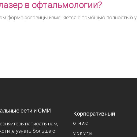
лазер в офтальмологии?
ором форма роговицы изменяется с помощью полностью 
альные сети и СМИ
Корпоративный
есняйтесь написать нам,
О НАС
хотите узнать больше о
УСЛУГИ