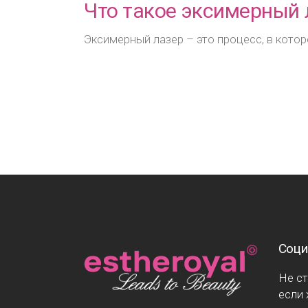
Что такое эксимерный 
Эксимерный лазер – это процесс, в кот
Соци
Не ст
если 