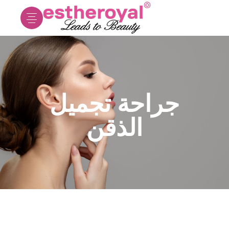
جراحة تجميل
الذقن