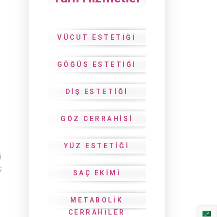
VÜCUT ESTETIĞI
GÖĞÜS ESTETIĞI
DIŞ ESTETIĞI
GÖZ CERRAHISI
YÜZ ESTETIĞI
i
ç
SAÇ EKIMI
METABOLIK
CERRAHILER