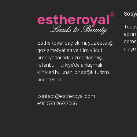
Sosy
Tedavi
edinm
demek
EstheRoyal, saç ekimi, yüz estetiği,
ulaşm
göz ameliyatları ve tüm vücut
ameliyatlarında uzmanlaşmış,
İstanbul, Türkiye’de anlaşmalı
klinikleri bulunan, bir sağlık turizm
acentesidir.
contact@estheroyal.com
+90 530 869 2066