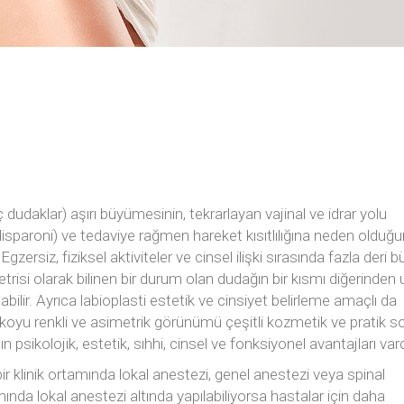
onu
ç dudaklar) aşırı büyümesinin, tekrarlayan vajinal ve idrar yolu
e (disparoni) ve tedaviye rağmen hareket kısıtlılığına neden olduğ
 Egzersiz, fiziksel aktiviteler ve cinsel ilişki sırasında fazla deri 
metrisi olarak bilinen bir durum olan dudağın bir kısmı diğerinden
abilir. Ayrıca labioplasti estetik ve cinsiyet belirleme amaçlı da
, koyu renkli ve asimetrik görünümü çeşitli kozmetik ve pratik s
n psikolojik, estetik, sıhhi, cinsel ve fonksiyonel avantajları vard
r klinik ortamında lokal anestezi, genel anestezi veya spinal
tamında lokal anestezi altında yapılabiliyorsa hastalar için daha