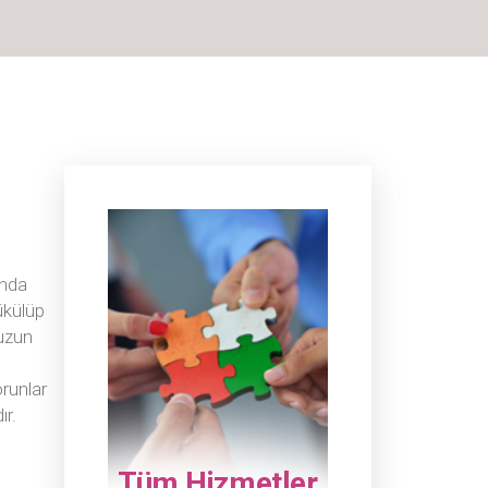
unda
bükülüp
 uzun
orunlar
ır.
Tüm Hizmetler