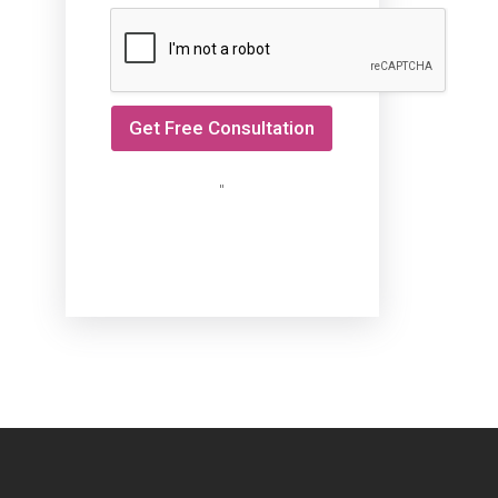
e
s
r
+
B
y
1
*
Get Free Consultation
"