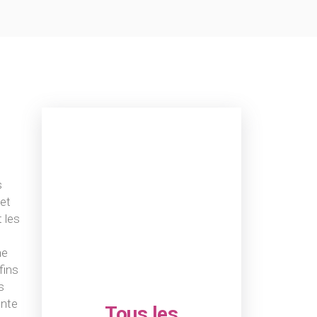
s
 et
 les
ne
fins
s
ente
Tous les