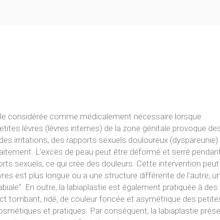
gicale considérée comme médicalement nécessaire lorsque
etites lèvres (lèvres internes) de la zone génitale provoque de
 des irritations, des rapports sexuels douloureux (dyspareunie)
aitement. L’excès de peau peut être déformé et serré pendant
orts sexuels, ce qui crée des douleurs. Cette intervention peut
res est plus longue ou a une structure différente de l’autre, u
iale”. En outre, la labiaplastie est également pratiquée à des 
ect tombant, ridé, de couleur foncée et asymétrique des petite
osmétiques et pratiques. Par conséquent, la labiaplastie prés