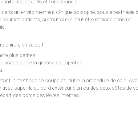
anitaires, sexuels et fonctionnels.
 ou dans un environnement clinique approprié, sous anesthésie l
 pour les patients, surtout si elle peut être réalisée dans un
le.
re chirurgien va soit :
ndre plus petites.
plissage ou de la graisse est injectée.
u.
 étant la méthode de coupe et l’autre la procédure de cale. Ave
e tissu superflu du bord extérieur d’un ou des deux côtés de v
’écart des bords des lèvres internes.