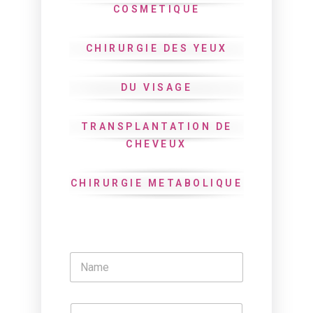
COSMETIQUE
CHIRURGIE DES YEUX
DU VISAGE
TRANSPLANTATION DE
CHEVEUX
CHIRURGIE METABOLIQUE
N
a
m
e
P
*