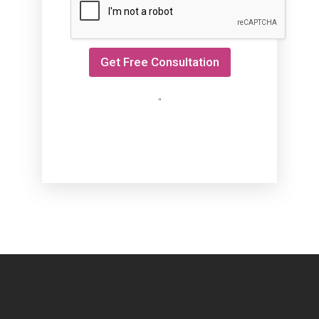
B
y
*
Get Free Consultation
"